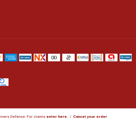
mers Defense. For claims
enter here.
/
Cancel your order