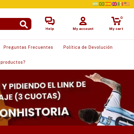
0
Help
My account
My cart
Preguntas Frecuentes
Política de Devolución
 productos?