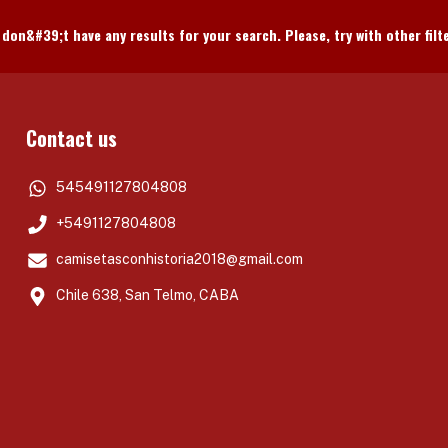
don&#39;t have any results for your search. Please, try with other filt
Contact us
545491127804808
+5491127804808
camisetasconhistoria2018@gmail.com
Chile 638, San Telmo, CABA