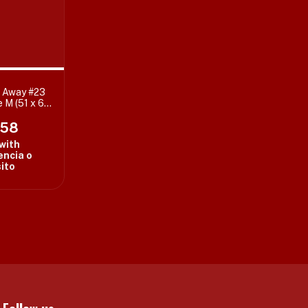
7 Away #23
 M (51 x 68
iq S-
,58
with
encia o
ito