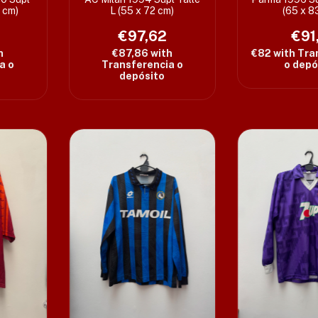
6 cm)
L (55 x 72 cm)
(65 x 8
3
€97,62
€91,
h
€87,86
with
€82
with
Tra
a o
Transferencia o
o depó
depósito