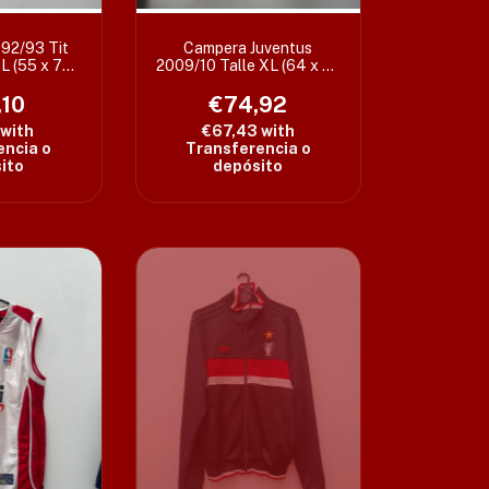
992/93 Tit
Campera Juventus
 L (55 x 76
2009/10 Talle XL (64 x 72
)
cm) c/det
,10
€74,92
with
€67,43
with
encia o
Transferencia o
ito
depósito