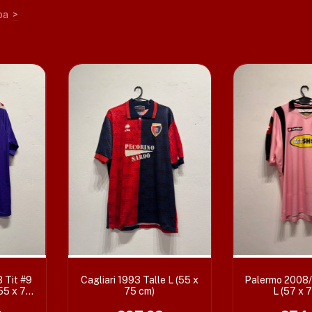
pa
>
 Tit #9
Cagliari 1993 Talle L (55 x
Palermo 2008/
(55 x 70
75 cm)
L (57 x 