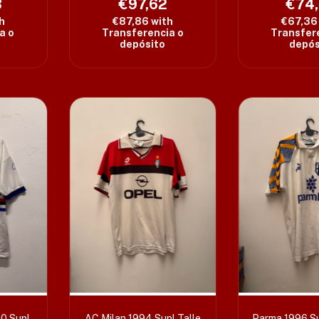
3
€97,62
€74
h
€87,86
with
€67,3
a o
Transferencia o
Transfer
depósito
depós
0 Supl
AC Milan 1994 Supl Talle
Parma 1996 Su