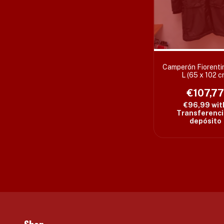
Camperón Fiorenti
L (65 x 102 c
€107,7
€96,99
wit
Transferenci
depósito