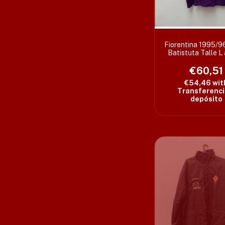
Fiorentina 1995/96
Batistuta Talle L
(62 x 74 cm) c/de
€60,51
varios
€54,46
wit
Transferenci
depósito