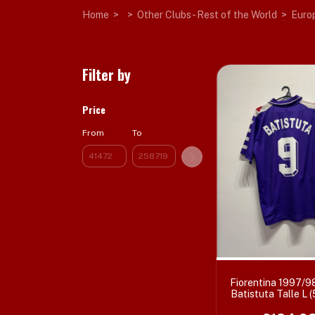
Home
>
>
Other Clubs - Rest of the World
>
Euro
Filter by
Price
From
To
Fiorentina 1997/98
Batistuta Talle L 
cm) c/det