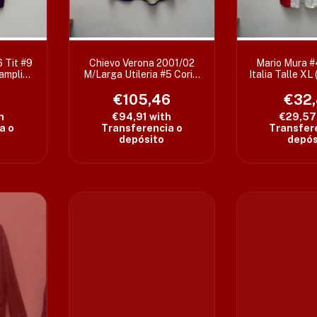
 Tit #9
Chievo Verona 2001/02
Mario Mura 
 amplio
M/Larga Utileria #5 Corini
Italia Talle XL
talles
Talle XL (63 x 81/86 cm)
€105,46
c/det
€32
h
€94,91
with
€29,5
a o
Transferencia o
Transfer
depósito
depós