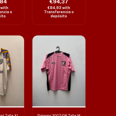
,84
€94,37
6
with
€84,93
with
encia o
Transferencia o
ito
depósito
pl Talle XL
Palermo 2007/08 Talle M