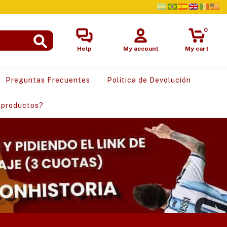
0
Help
My account
My cart
Preguntas Frecuentes
Política de Devolución
 productos?