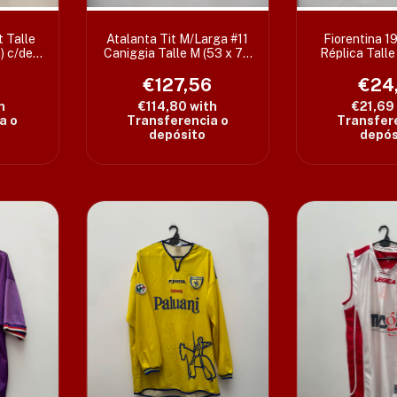
 Talle
Atalanta Tit M/Larga #11
Fiorentina 1
) c/det
Caniggia Talle M (53 x 70
Réplica Talle
cm)
cm
€127,56
€24
h
€114,80
with
€21,69
a o
Transferencia o
Transfer
depósito
depós