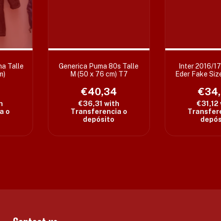
na Talle
Generica Puma 80s Talle
Inter 2016/1
m)
M (50 x 76 cm) T7
Eder Fake Size
cm) -Et
7
€40,34
€34
h
€36,31
with
€31,12
a o
Transferencia o
Transfer
depósito
depós