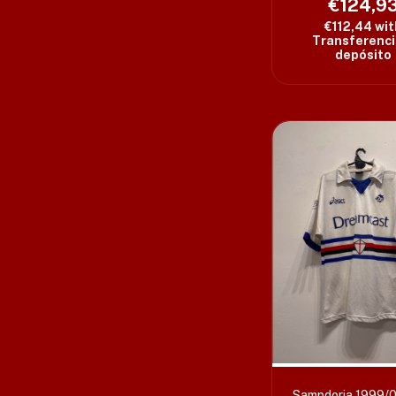
€124,9
€112,44
wit
Transferenci
depósito
Sampdoria 1999/0