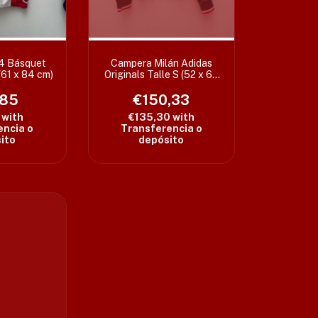
#4 Básquet
Campera Milán Adidas
 (61 x 84 cm)
Originals Talle S (52 x 67
cm)
,85
€150,33
7
with
€135,30
with
encia o
Transferencia o
ito
depósito