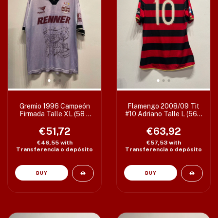
Gremio 1996 Campeón
Flamengo 2008/09 Tit
Firmada Talle XL (58 x
#10 Adriano Talle L (56 x
73 cm) c/det
77/81 cm)
€51,72
€63,92
€46,55
with
€57,53
with
Transferencia o depósito
Transferencia o depósito