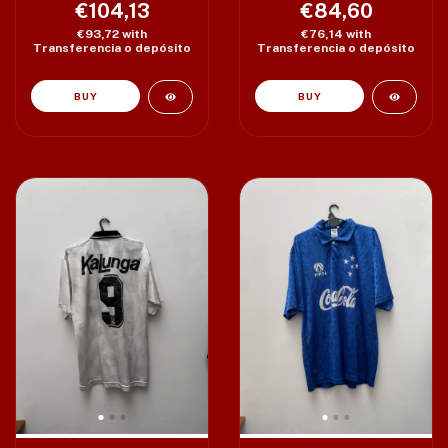
€104,13
€84,60
€93,72
with
€76,14
with
Transferencia o depósito
Transferencia o depósito