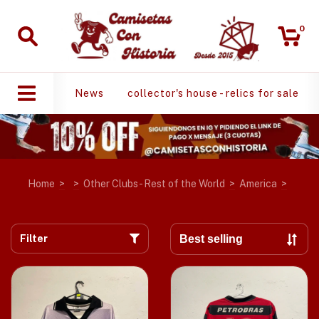
0
News
collector's house - relics for sale
Home
>
>
Other Clubs - Rest of the World
>
America
>
Filter