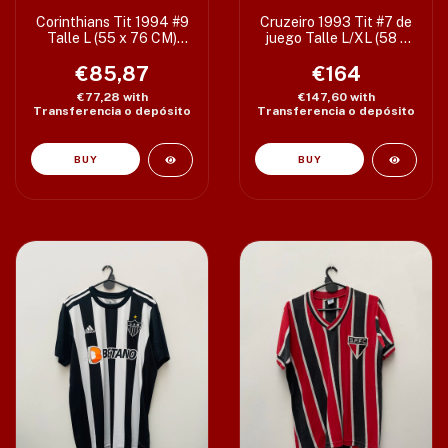
Corinthians Tit 1994 #9
Cruzeiro 1993 Tit #7 de
Talle L (55 x 76 CM)
juego Talle L/XL (58 x
c/det
78 cm) etiq E
€85,87
€164
€77,28
with
€147,60
with
Transferencia o depósito
Transferencia o depósito