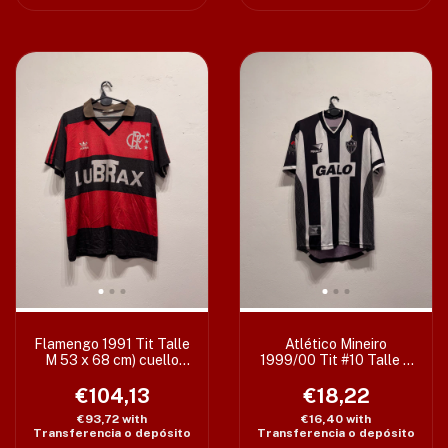
Flamengo 1991 Tit Talle
Atlético Mineiro
M 53 x 68 cm) cuello
1999/00 Tit #10 Talle S
descolorido
(48 x 68/77 cm) S/Etiq
€104,13
€18,22
€93,72
with
€16,40
with
Transferencia o depósito
Transferencia o depósito