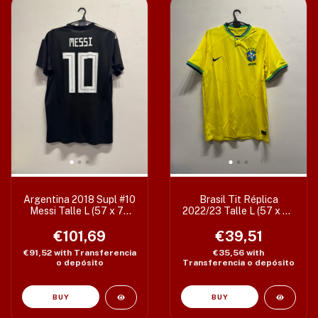
Argentina 2018 Supl #10
Brasil Tit Réplica
Messi Talle L (57 x 75
2022/23 Talle L (57 x 76
cm)
cm) Etiq XL
€101,69
€39,51
€91,52
with
Transferencia
€35,56
with
o depósito
Transferencia o depósito