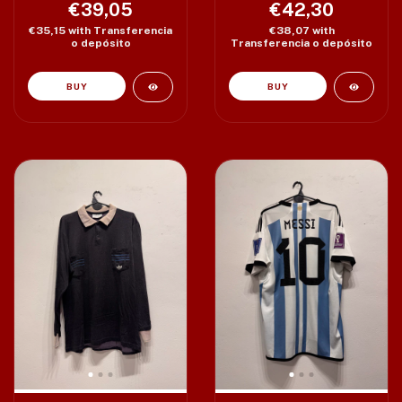
€39,05
€42,30
€35,15
with
Transferencia
€38,07
with
o depósito
Transferencia o depósito