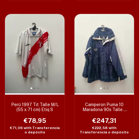
Perú 1997 Tit Talle M/L
Camperon Puma 10
(55 x 71 cm) Etiq S
Maradona 90s Talle L
(70 x 88 cm) Etiq M
€78,95
€247,31
€71,06
with
Transferencia
€222,58
with
o depósito
Transferencia o depósito