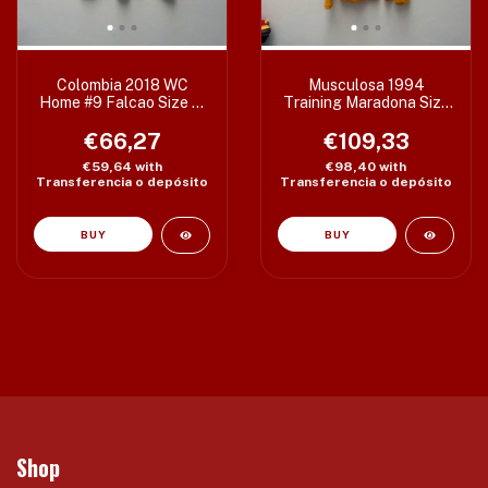
Colombia 2018 WC
Musculosa 1994
Home #9 Falcao Size M
Training Maradona Size
(52 x 68 cm) -Etiq S-
L (59 x 78 cm)
€66,27
€109,33
€59,64
with
€98,40
with
Transferencia o depósito
Transferencia o depósito
Shop