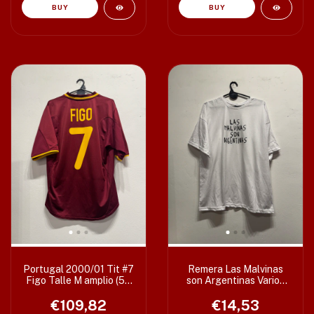
Portugal 2000/01 Tit #7
Remera Las Malvinas
Figo Talle M amplio (55
son Argentinas Varios
x 68/70 cm)
Talles
€109,82
€14,53