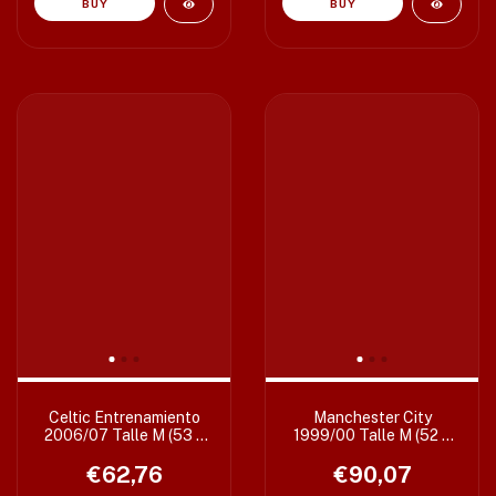
BUY
Celtic Entrenamiento
Manchester City
2006/07 Talle M (53 x
1999/00 Talle M (52 x
67/71 cm)
72 cm) T36/38”
€62,76
€90,07