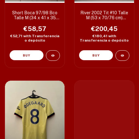
Short Boca 97/98 Bco
River 2002 Tit #10 Talle
Talle M (34 x 41 x 35
M (53 x 70/76 cm)
cm)
Procedencia Asiática
€58,57
€200,45
Rareza
€52,71
with
Transferencia
€180,41
with
o depósito
Transferencia o depósito