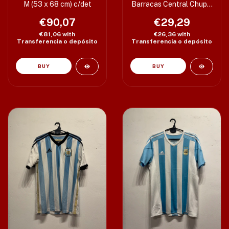
M (53 x 68 cm) c/det
Barracas Central Chupin
Talle M (32 x 94 x 26
€90,07
cm) Bolsillo c/cierre
€29,29
€81,06
with
€26,36
with
Transferencia o depósito
Transferencia o depósito