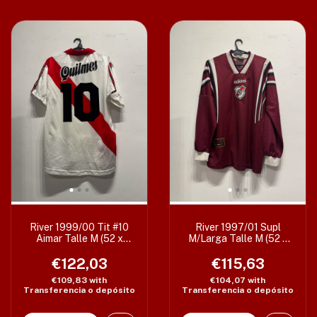
River 1999/00 Tit #10
River 1997/01 Supl
Aimar Talle M (52 x
M/Larga Talle M (52 x
70/74 cm) T2
68 cm) T1 c/det
€122,03
€115,63
€109,83
with
€104,07
with
Transferencia o depósito
Transferencia o depósito