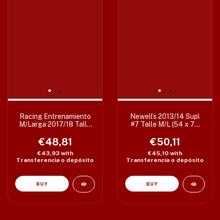
Racing Entrenamiento
Newell’s 2013/14 Supl
M/Larga 2017/18 Talle
#7 Talle M/L (54 x 74
M (52 x 75 cm)
cm) c/det Etiq M
€48,81
€50,11
€43,93
with
€45,10
with
Transferencia o depósito
Transferencia o depósito