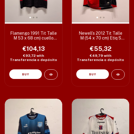
Flamengo 1991 Tit Talle
Newell’s 2012 Tit Talle
M 53 x 68 cm) cuello
M (54 x 70 cm) Etiq S
descolorido
c/det espalda
€104,13
€55,32
€93,72
with
€49,79
with
Transferencia o depósito
Transferencia o depósito