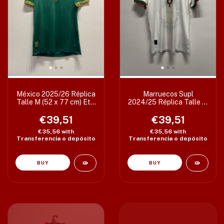
México 2025/26 Réplica
Marruecos Supl
Talle M (52 x 77 cm) Etiq
2024/25 Réplica Talle M
L
(51 x 70 cm) Etiq S
€39,51
€39,51
€35,56
with
€35,56
with
Transferencia o depósito
Transferencia o depósito