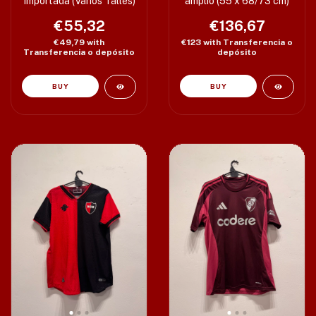
Importada (Varios Talles)
amplio (55 x 68/73 cm)
€55,32
€136,67
€49,79
with
€123
with
Transferencia o
Transferencia o depósito
depósito
BUY