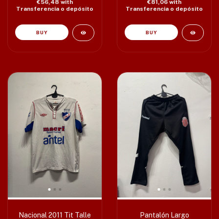
€56,48
with
€81,06
with
Transferencia o depósito
Transferencia o depósito
Nacional 2011 Tit Talle
Pantalón Largo