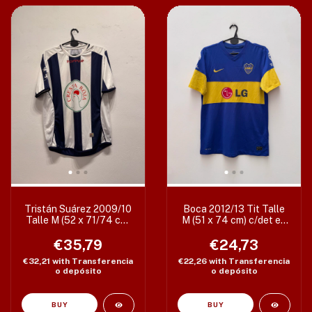
Tristán Suárez 2009/10
Boca 2012/13 Tit Talle
Talle M (52 x 71/74 cm)
M (51 x 74 cm) c/det en
Etiq S / Det escudo
tela
€35,79
€24,73
€32,21
with
Transferencia
€22,26
with
Transferencia
o depósito
o depósito