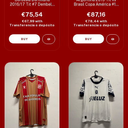
2016/17 Tit #7 Dembele
Brasil Copa América #10
Talle M (52 x 71/79 cm)
Messi Talle M (52 x
€75,54
74/76 cm) c/det
€87,16
€67,99
with
€78,44
with
Transferencia o depósito
Transferencia o depósito