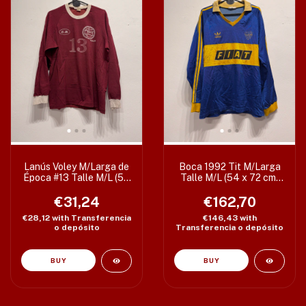
Lanús Voley M/Larga de
Boca 1992 Tit M/Larga
Época #13 Talle M/L (54
Talle M/L (54 x 72 cm)
x 70 cm) c/det
c/detalles
€31,24
€162,70
€28,12
with
Transferencia
€146,43
with
o depósito
Transferencia o depósito