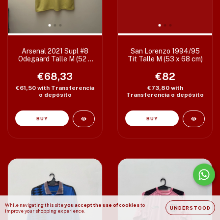
Arsenal 2021 Supl #8
San Lorenzo 1994/95
Odegaard Talle M (52 x
Tit Talle M (53 x 68 cm)
76 cm) c/det
€68,33
€82
€61,50
with
Transferencia
€73,80
with
o depósito
Transferencia o depósito
While navigating this site
you accept the use of cookies
to
UNDERSTOOD
improve your shopping experience.