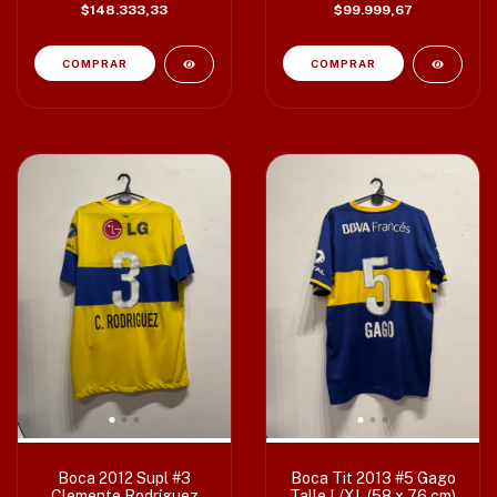
$148.333,33
$99.999,67
Boca 2012 Supl #3
Boca Tit 2013 #5 Gago
Clemente Rodríguez
Talle L/XL (58 x 76 cm)