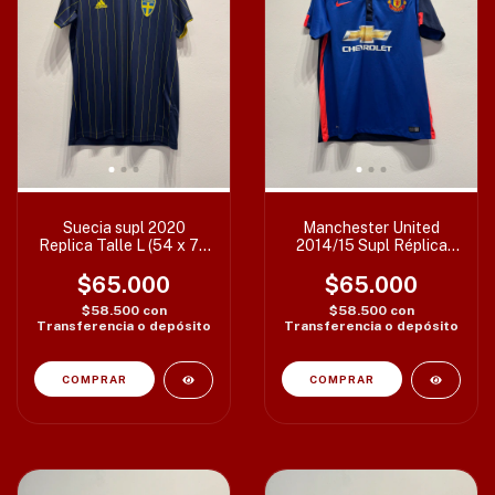
Suecia supl 2020
Manchester United
Replica Talle L (54 x 78
2014/15 Supl Réplica
cm) Etiq XL
Talle L (55 x 72 cm)
$65.000
$65.000
$58.500
con
$58.500
con
Transferencia o depósito
Transferencia o depósito