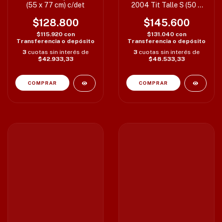
(55 x 77 cm) c/det
2004 Tit Talle S (50 x
68 CM) det en sponsor
$128.800
$145.600
$115.920
con
$131.040
con
Transferencia o depósito
Transferencia o depósito
3
cuotas sin interés de
3
cuotas sin interés de
$42.933,33
$48.533,33