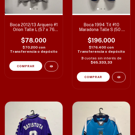
Boca 2012/13 Arquero #1
Boca 1994 Tit #10
Orion Talle L (57 x 76
Maradona Talle S (50 x
cm) c/detalles
67 cm) T36 c/det
$78.000
$196.000
$70.200
con
$176.400
con
Transferencia o depósito
Transferencia o depósito
3
cuotas sin interés de
$65.333,33