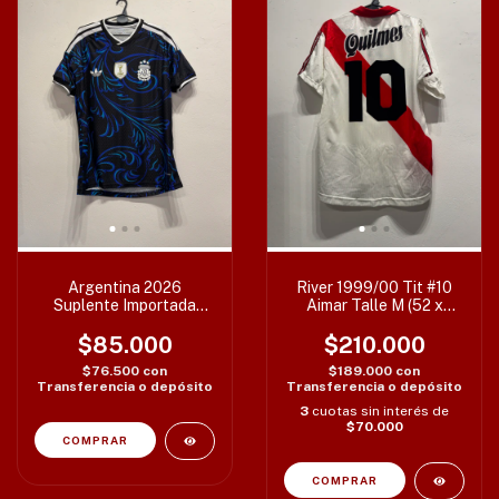
Argentina 2026
River 1999/00 Tit #10
Suplente Importada
Aimar Talle M (52 x
Replica Varios Talles
70/74 cm) T2
$85.000
$210.000
$76.500
con
$189.000
con
Transferencia o depósito
Transferencia o depósito
3
cuotas sin interés de
$70.000
COMPRAR