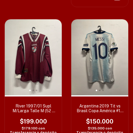
River 1997/01 Supl
Argentina 2019 Tit vs
M/Larga Talle M (52 x
Brasil Copa América #10
68 cm) T1 c/det
Messi Talle M (52 x
$199.000
74/76 cm) c/det
$150.000
$179.100
con
$135.000
con
Transferencia o depósito
Transferencia o depósito