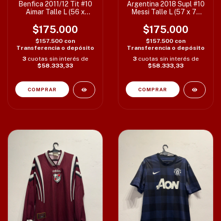
Benfica 2011/12 Tit #10
Argentina 2018 Supl #10
Aimar Talle L (56 x
Messi Talle L (57 x 75
75/79 cm) c/det
cm)
$175.000
$175.000
$157.500
con
$157.500
con
Transferencia o depósito
Transferencia o depósito
3
cuotas sin interés de
3
cuotas sin interés de
$58.333,33
$58.333,33