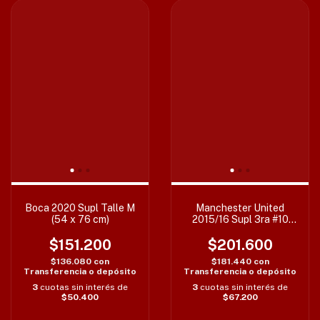
Boca 2020 Supl Talle M
Manchester United
(54 x 76 cm)
2015/16 Supl 3ra #10
Rooney Talle L (57 x 74
$151.200
$201.600
cm)
$136.080
con
$181.440
con
Transferencia o depósito
Transferencia o depósito
3
cuotas sin interés de
3
cuotas sin interés de
$50.400
$67.200