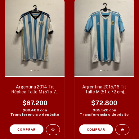
Argentina 2014 Tit
Argentina 2015/16 Tit
Réplica Talle M (51 x 72
Talle M (51 x 72 cm)
cm) c/det
c/det
$67.200
$72.800
$60.480
con
$65.520
con
Transferencia o depósito
Transferencia o depósito