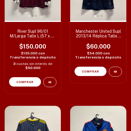
River Supl 96/01
Manchester United Supl
M/Larga Talle L (57 x 73
2013/14 Réplica Talle L
cm) C/det frente T3
(56 x 76 cm) Etiq XL
$150.000
c/det sponsor
$60.000
$135.000
con
$54.000
con
Transferencia o depósito
Transferencia o depósito
3
cuotas sin interés de
$50.000