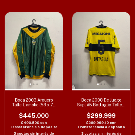
Boca 2003 Arquero
Boca 2008 De Juego
Talle L amplio (58 x 77
Supl #5 Battaglia Talle L
cm)
(55 x 73/76 cm) c/det
$445.000
$299.999
$400.500
con
$269.999,10
con
Transferencia o depósito
Transferencia o depósito
3
cuotas sin interés de
3
cuotas sin interés de