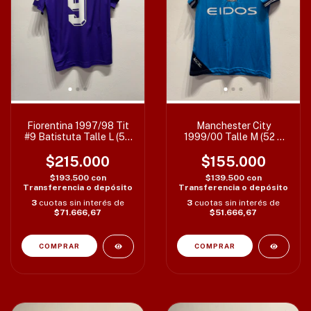
Fiorentina 1997/98 Tit
Manchester City
#9 Batistuta Talle L (55
1999/00 Talle M (52 x
x 70 cm) c/det
72 cm) T36/38”
$215.000
$155.000
$193.500
con
$139.500
con
Transferencia o depósito
Transferencia o depósito
3
cuotas sin interés de
3
cuotas sin interés de
$71.666,67
$51.666,67