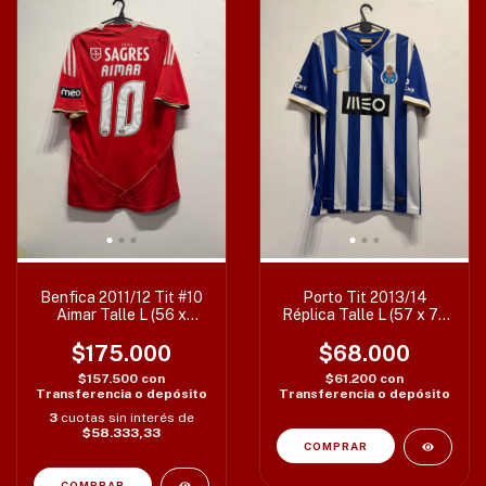
Benfica 2011/12 Tit #10
Porto Tit 2013/14
Aimar Talle L (56 x
Réplica Talle L (57 x 75
75/79 cm) c/det
cm) Etiq XL
$175.000
$68.000
$157.500
con
$61.200
con
Transferencia o depósito
Transferencia o depósito
3
cuotas sin interés de
$58.333,33