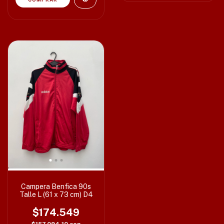
Campera Benfica 90s
Talle L (61 x 73 cm) D4
$174.549
$157.094,10
con