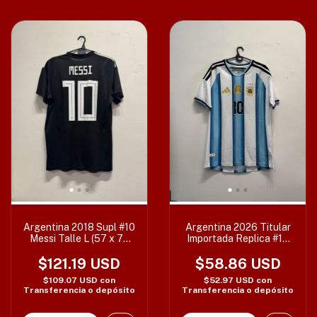
Argentina 2018 Supl #10
Argentina 2026 Titular
Messi Talle L (57 x 75
Importada Replica #10
cm)
Messi Varios Talles
$121.19 USD
$58.86 USD
$109.07 USD
con
$52.97 USD
con
Transferencia o depósito
Transferencia o depósito