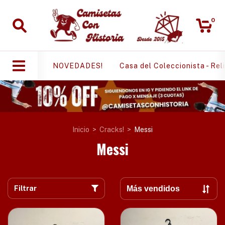
0
NOVEDADES!
Casa del Coleccionista - Rel
Inicio
>
Cracks!
>
Messi
Messi
Filtrar